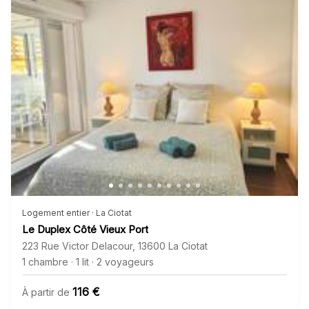
Logement entier · La Ciotat
Le Duplex Côté Vieux Port
223 Rue Victor Delacour
,
13600
La Ciotat
1 chambre
·
1 lit
·
2 voyageurs
116 €
À partir de