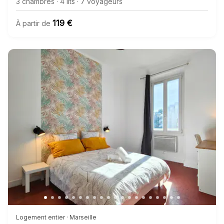
3 chambres
·
4 lits
·
7 voyageurs
119 €
À partir de
Logement entier · Marseille