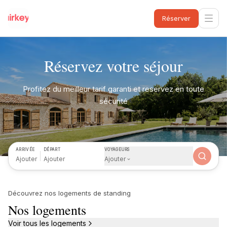
Réserver
Réservez votre séjour
Profitez du meilleur tarif garanti et reservez en toute
sécurité
ARRIVÉE
DÉPART
VOYAGEURS
Ajouter
Ajouter
Ajouter
Découvrez nos logements de standing
Nos logements
Voir tous les logements