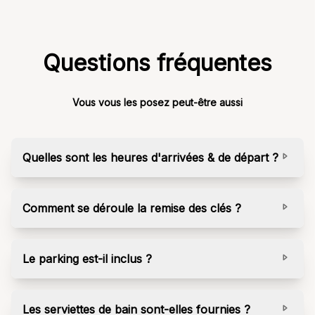
Questions fréquentes
Vous vous les posez peut-être aussi
Quelles sont les heures d'arrivées & de départ ?
Le checkin (arrivée dans l’appartement) est possible à
partir de 17h et le checkout (départ de l’appartement)
Comment se déroule la remise des clés ?
doit être fait au plus tard à 10h.
Pour vous garantir une certaine flexibilité et une
remise des clés sans contact, nous avons mis en
Le parking est-il inclus ?
place un système d’ouverture de porte automatique à
code.
Cela dépend des appartements, merci de vous référer
Suite à votre réservation, vous recevez un code
aux fiches appartement pour savoir si le parking est
Les serviettes de bain sont-elles fournies ?