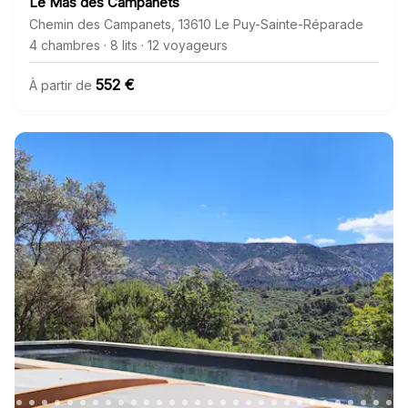
Le Mas des Campanets
Chemin des Campanets
,
13610
Le Puy-Sainte-Réparade
4 chambres
·
8 lits
·
12 voyageurs
552 €
À partir de