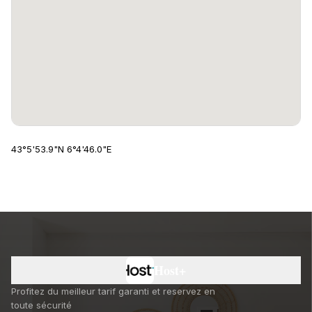
43°5'53.9"N
6°4'46.0"E
Host+
Profitez du meilleur tarif garanti et reservez en
toute sécurité