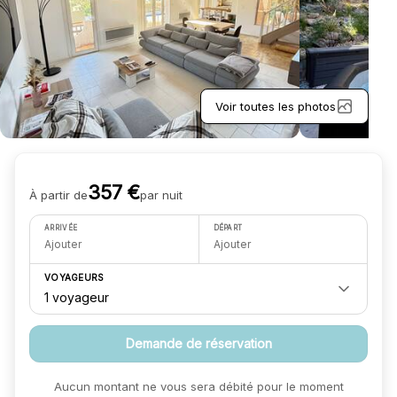
Voir toutes les photos
357
€
À partir de
par nuit
ARRIVÉE
DÉPART
Ajouter
Ajouter
VOYAGEURS
1 voyageur
Demande de réservation
Aucun montant ne vous sera débité pour le moment